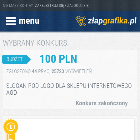
NIE MASZ KONTA?
ZAREJESTRUJ SIĘ / ZALOGUJ SIĘ
menu
WYBRANY KONKURS:
100 PLN
BUDŻET
ZGŁOSZONO
44
PRAC,
25723
WYŚWIETLEŃ
SLOGAN POD LOGO DLA SKLEPU INTERNETOWEGO
AGD
Konkurs zakończony