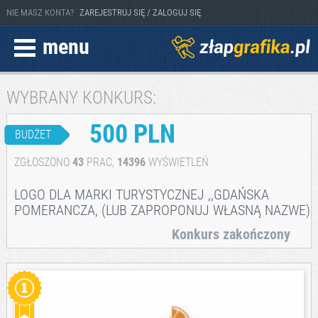
NIE MASZ KONTA?
ZAREJESTRUJ SIĘ / ZALOGUJ SIĘ
menu
WYBRANY KONKURS:
500 PLN
BUDŻET
ZGŁOSZONO
43
PRAC,
14396
WYŚWIETLEŃ
LOGO DLA MARKI TURYSTYCZNEJ ,,GDAŃSKA
POMERANCZA, (LUB ZAPROPONUJ WŁASNĄ NAZWE)
Konkurs zakończony