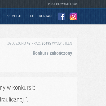
PROJEKTOWANIE LOGO
Y
PROMOCJE
BLOG
KONTAKT
FACEBOOK
INSTAGRAM
ZGŁOSZONO
47
PRAC,
80495
WYŚWIETLEŃ
Konkurs zakończony
zny w konkursie
raulicznej ".