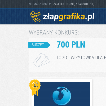
NIE MASZ KONTA?
ZAREJESTRUJ SIĘ / ZALOGUJ SIĘ
WYBRANY KONKURS:
700 PLN
BUDŻET
LOGO I WIZYTÓWKA DLA 