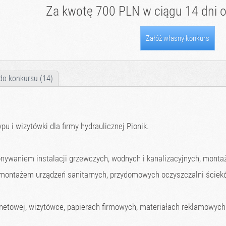
Za kwotę 700 PLN w ciągu 14 dni o
Załóż własny konkurs
do konkursu (14)
u i wizytówki dla firmy hydraulicznej Pionik.
ykonywaniem instalacji grzewczych, wodnych i kanalizacyjnych, mont
 montażem urządzeń sanitarnych, przydomowych oczyszczalni ściekó
rnetowej, wizytówce, papierach firmowych, materiałach reklamowyc