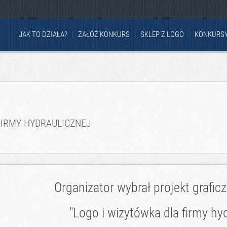
JAK TO DZIAŁA?
ZAŁÓŻ KONKURS
SKLEP Z LOGO
KONKURS
FIRMY HYDRAULICZNEJ
Organizator wybrał projekt grafic
"Logo i wizytówka dla firmy hyd