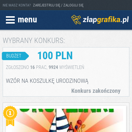
NIE MASZ KONTA?
ZAREJESTRUJ SIĘ / ZALOGUJ SIĘ
menu
WYBRANY KONKURS:
100 PLN
BUDŻET
ZGŁOSZONO
16
PRAC,
9924
WYŚWIETLEŃ
WZÓR NA KOSZULKĘ URODZINOWĄ
Konkurs zakończony