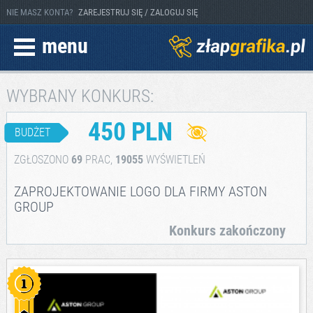
NIE MASZ KONTA?
ZAREJESTRUJ SIĘ / ZALOGUJ SIĘ
menu
WYBRANY KONKURS:
450 PLN
BUDŻET
ZGŁOSZONO
69
PRAC,
19055
WYŚWIETLEŃ
ZAPROJEKTOWANIE LOGO DLA FIRMY ASTON
GROUP
Konkurs zakończony