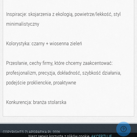
Inspiracje: skojarzenia z ekologią, powietrze/lekkość, styl
minimalistyczny
Kolorystyka: czarny + wiosenna zieleń
Przesłanie, cechy firmy, które chcemy zaakcentować:
profesjonalizm, precyzja, dokładność, szybkość działania,
podejście proklienckie, proaktywne
Konkurencja: branża stolarska
COPYRIGHTS ZLAPGRAFIKA.PL 2026
Nasz serwis korzysta z plików cookie.
AKCEPTUJĘ