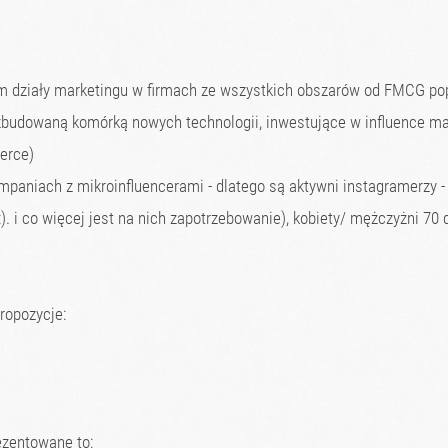
kim działy marketingu w firmach ze wszystkich obszarów od FMCG po
ozbudowaną komórką nowych technologii, inwestujące w influence mar
erce)
aniach z mikroinfluencerami - dlatego są aktywni instagramerzy - p
). i co więcej jest na nich zapotrzebowanie), kobiety/ mężczyżni 70 
ropozycje:
ezentowane to: