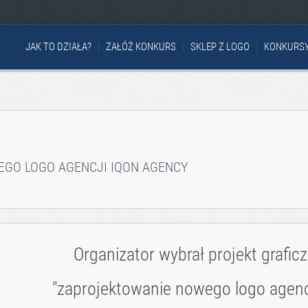
JAK TO DZIAŁA?
ZAŁÓŻ KONKURS
SKLEP Z LOGO
KONKURS
GO LOGO AGENCJI IQON AGENCY
Organizator wybrał projekt grafic
"zaprojektowanie nowego logo agen