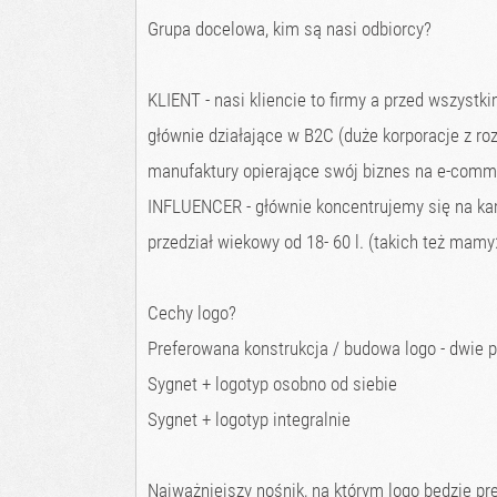
Grupa docelowa, kim są nasi odbiorcy?
KLIENT - nasi kliencie to firmy a przed wszyst
głównie działające w B2C (duże korporacje z r
manufaktury opierające swój biznes na e-comm
INFLUENCER - głównie koncentrujemy się na kamp
przedział wiekowy od 18- 60 l. (takich też mamy:
Cechy logo?
Preferowana konstrukcja / budowa logo - dwie p
Sygnet + logotyp osobno od siebie
Sygnet + logotyp integralnie
Najważniejszy nośnik, na którym logo będzie pr