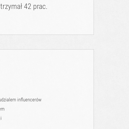
trzymał 42 prac.
udzialem influencerów
łem
i