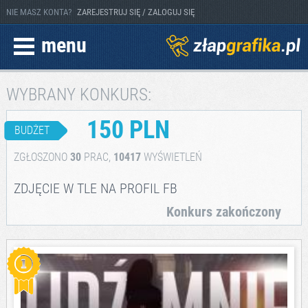
NIE MASZ KONTA?
ZAREJESTRUJ SIĘ / ZALOGUJ SIĘ
menu
WYBRANY KONKURS:
150 PLN
BUDŻET
ZGŁOSZONO
30
PRAC,
10417
WYŚWIETLEŃ
ZDJĘCIE W TLE NA PROFIL FB
Konkurs zakończony