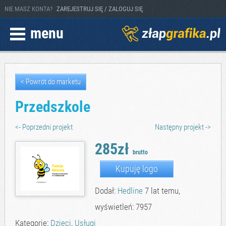
NIE MASZ KONTA?
ZAREJESTRUJ SIĘ / ZALOGUJ SIĘ
menu
< Powrót do marketu
Przedszkole
<- Poprzedni projekt
Następny projekt ->
285zł
brutto
Kupuję logo
Dodał:
Hedline
7 lat temu,
wyświetleń: 7957
Kategorie:
Dzieci
,
Usługi