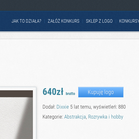
JAK TO DZIAŁA?
ZAŁÓŻ KONKURS
SKLEP Z LOGO
KONKURS
640zł
Kupuję logo
brutto
Dodał:
Dixxie
5 lat temu, wyświetleń: 880
Kategorie:
Abstrakcja
,
Rozrywka i hobby