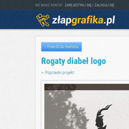
NIE MASZ KONTA?
ZAREJESTRUJ SIĘ / ZALOGUJ SIĘ
< Powrót do marketu
Rogaty diabeł logo
<- Poprzedni projekt