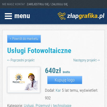
NIE MASZ KONTA?
ZAREJESTRUJ SIĘ / ZALOGUJ SIĘ
menu
< Powrót do marketu
Usługi Fotowoltaiczne
<- Poprzedni projekt
Następny projekt ->
640zł
brutto
Kupuję logo
Dodał:
Kar
5 lat temu, wyświetleń:
932
Kategorie:
Usługi
,
Przemysł i technologie