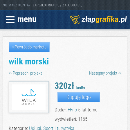
NIE MASZ KONTA?
ZAREJESTRUJ SIĘ / ZALOGUJ SIĘ
menu
< Powrót do marketu
wilk morski
<- Poprzedni projekt
Następny projekt ->
320zł
brutto
Kupuję logo
Dodał:
FFilo
5 lat temu,
wyświetleń: 1165
Kategorie:
Usługi
,
Sport i turystyka