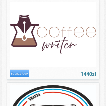
1440zł