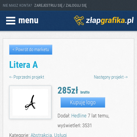
NIE MASZ KONTA?
ZAREJESTRUJ SIĘ / ZALOGUJ SIĘ
menu
< Powrót do marketu
Litera A
<- Poprzedni projekt
Następny projekt ->
285zł
brutto
Kupuję logo
Dodał:
Hedline
7 lat temu,
wyświetleń: 3531
Kategorie:
Abstrakcja
,
Usługi