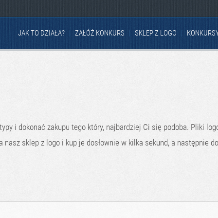
JAK TO DZIAŁA?
ZAŁÓŻ KONKURS
SKLEP Z LOGO
KONKURS
py i dokonać zakupu tego który, najbardziej Ci się podoba. Pliki log
a nasz sklep z logo i kup je dosłownie w kilka sekund, a następnie d