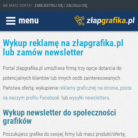
NIE MASZ KONTA?
ZAREJESTRUJ SIĘ / ZALOGUJ SIĘ
menu
Wykup reklamę na złapgrafika.pl
lub zamów newsletter
Portal zlapgrafika.pl umożliwia firmą trzy opcje dotarcia do
potencjalnych klientów lub innych osób zainteresowanych
Państwa ofertą: wykupienie
reklamy graficznej na stronie
,
posta
na naszym profilu Facebook
lub
wysyłki newslettera
.
Wykup newsletter do społeczności
grafików
Poszukujesz grafika do swojej firmy lub masz produkt/ofertę,