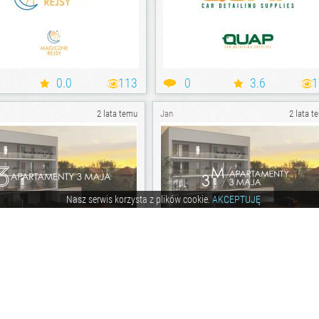
0.0
113
0
3.6
1
2 lata temu
Jan
2 lata t
Nasz serwis korzysta z plików cookie.
AKCEPTUJĘ
2.8
129
0
2.8
1
2 lata temu
Jan
2 lata t