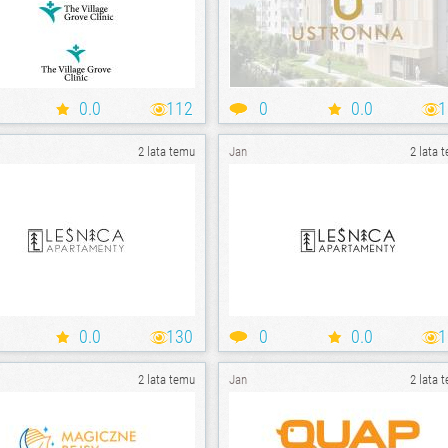
0.0
112
0
0.0
1
2 lata temu
Jan
2 lata 
0.0
130
0
0.0
1
2 lata temu
Jan
2 lata 