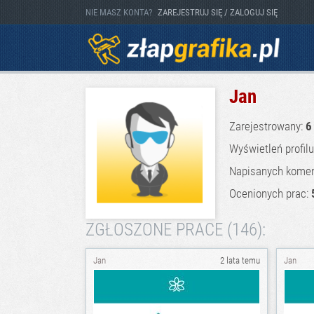
NIE MASZ KONTA?
ZAREJESTRUJ SIĘ / ZALOGUJ SIĘ
Jan
Zarejestrowany:
6
Wyświetleń profil
Napisanych komen
Ocenionych prac:
ZGŁOSZONE PRACE (146):
Jan
2 lata temu
Jan