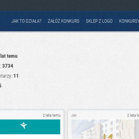
JAK TO DZIAŁA?
ZAŁÓŻ KONKURS
SKLEP Z LOGO
KONKURS
 lat temu
u:
3734
tarzy:
11
5
2 lata temu
Jan
2 lata 