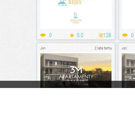
0
0.0
128
0
Jan
2 lata temu
Jan
0
3.6
135
0
Jan
2 lata temu
Jan