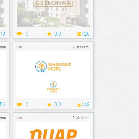
19
0
0.0
126
temu
Jan
2 lata temu
56
0
0.0
148
temu
Jan
2 lata temu