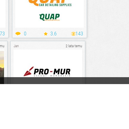
73
0
3.6
143
emu
Jan
2 lata temu
34
0
0.0
138
emu
Jan
3 lata temu