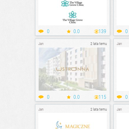
0
0.0
139
0
Jan
2 lata temu
Jan
0
0.0
115
0
Jan
2 lata temu
Jan