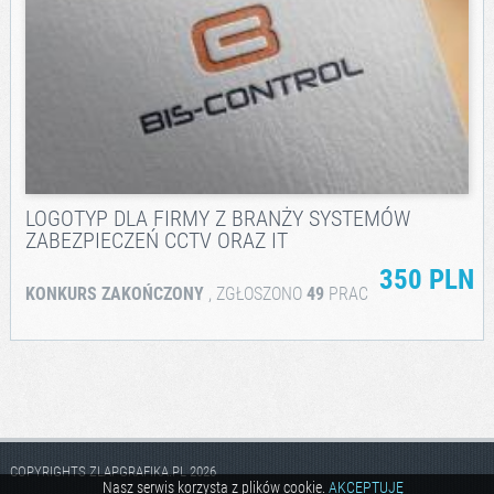
LOGOTYP DLA FIRMY Z BRANŻY SYSTEMÓW
ZABEZPIECZEŃ CCTV ORAZ IT
350 PLN
KONKURS ZAKOŃCZONY
, ZGŁOSZONO
49
PRAC
COPYRIGHTS ZLAPGRAFIKA.PL 2026
Nasz serwis korzysta z plików cookie.
AKCEPTUJĘ