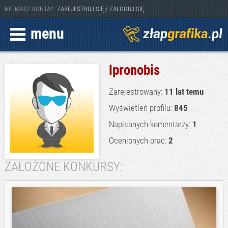
NIE MASZ KONTA?
ZAREJESTRUJ SIĘ / ZALOGUJ SIĘ
menu
lpronobis
Zarejestrowany:
11 lat temu
Wyświetleń profilu:
845
Napisanych komentarzy:
1
Ocenionych prac:
2
ZAŁOŻONE KONKURSY: