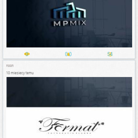
0
0.0
54
noon
10 miesiecy temu