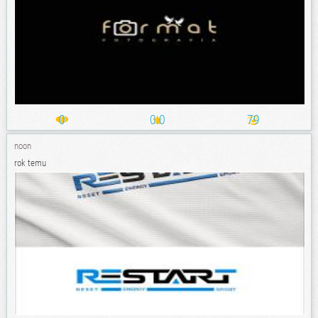
0
0.0
79
noon
rok temu