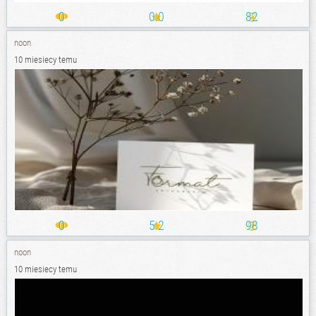
0
0.0
82
noon
10 miesiecy temu
0
5.2
98
noon
10 miesiecy temu