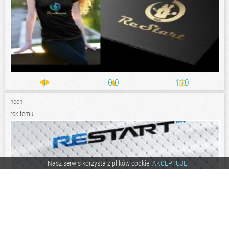
1
0.0
110
noon
rok temu
Nasz serwis korzysta z plików cookie.
AKCEPTUJĘ