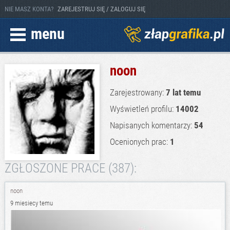
NIE MASZ KONTA?
ZAREJESTRUJ SIĘ / ZALOGUJ SIĘ
menu
noon
Zarejestrowany:
7 lat temu
Wyświetleń profilu:
14002
Napisanych komentarzy:
54
Ocenionych prac:
1
ZGŁOSZONE PRACE (387):
noon
9 miesiecy temu