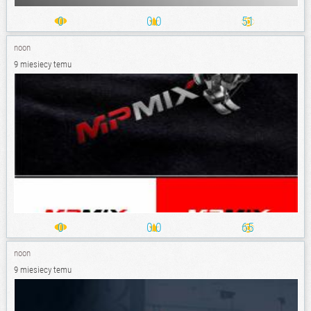
0
0.0
51
noon
9 miesiecy temu
0
0.0
65
noon
9 miesiecy temu