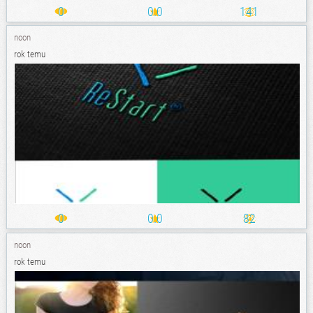
0
0.0
141
noon
rok temu
0
0.0
82
noon
rok temu