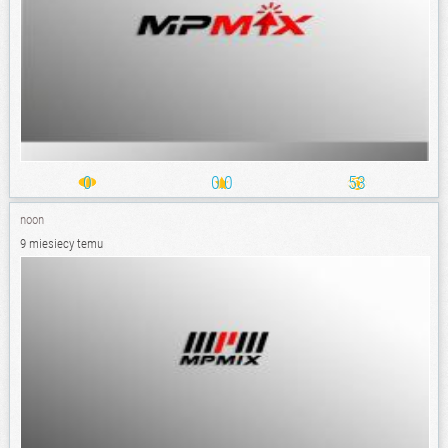
0
0.0
53
noon
9 miesiecy temu