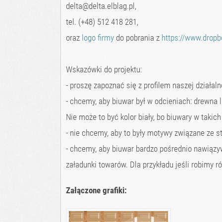
delta@delta.elblag.pl,
tel. (+48) 512 418 281,
oraz
logo firmy
do pobrania z
https://www.drop
Wskazówki do projektu:
- proszę zapoznać się z profilem naszej działal
- chcemy, aby biuwar był w odcieniach: drewna l
Nie może to być kolor biały, bo biuwary w takich
- nie chcemy, aby to były motywy związane ze s
- chcemy, aby biuwar bardzo pośrednio nawiązy
załadunki towarów. Dla przykładu jeśli robimy
Załączone grafiki: