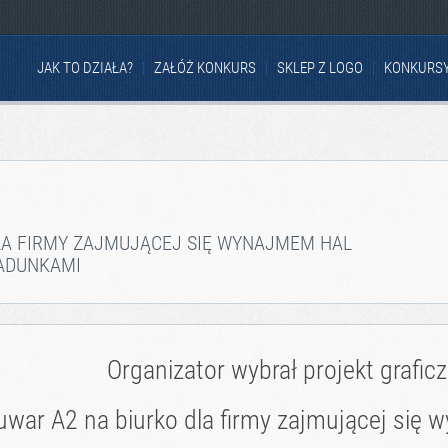
JAK TO DZIAŁA?
ZAŁÓŻ KONKURS
SKLEP Z LOGO
KONKURS
LA FIRMY ZAJMUJĄCEJ SIĘ WYNAJMEM HAL
ADUNKAMI
Organizator wybrał projekt grafic
iuwar A2 na biurko dla firmy zajmującej się