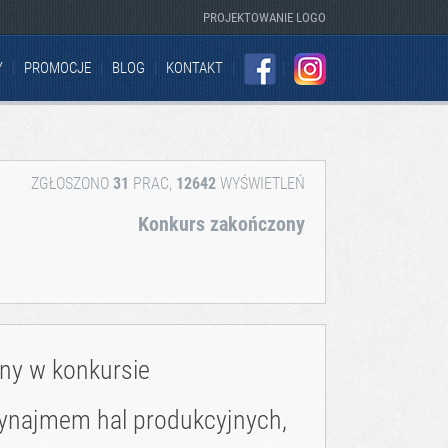
PROJEKTOWANIE LOGO
Y
PROMOCJE
BLOG
KONTAKT
FACEBOOK
INSTAGRAM
ZGŁOSZONO
31
PRAC,
12642
WYŚWIETLEŃ
Konkurs zakończony
zny w konkursie
 wynajmem hal produkcyjnych,