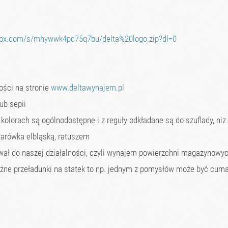
box.com/s/mhywwk4pc75q7bu/delta%20logo.zip?dl=0
ności na stronie
www.deltawynajem.pl
ub sepii
 kolorach są ogólnodostępne i z reguły odkładane są do szuflady, niz 
tarówka elbląską, ratuszem
wał do naszej działalności, czyli wynajem powierzchni magazynowych
 różne przeładunki na statek to np. jednym z pomysłów może być cu