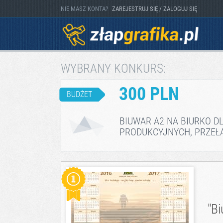
NIE MASZ KONTA?
ZAREJESTRUJ SIĘ / ZALOGUJ SIĘ
WYBRANY KONKURS:
300 PLN
BUDŻET
BIUWAR A2 NA BIURKO D
PRODUKCYJNYCH, PRZEŁ
"B