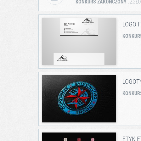
KONKURS ZAKOŃCZONY
, ZGŁ
LOGO F
KONKUR
LOGOT
KONKUR
ETYKI