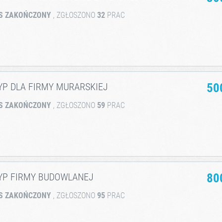
S ZAKOŃCZONY
, ZGŁOSZONO
32
PRAC
YP DLA FIRMY MURARSKIEJ
50
S ZAKOŃCZONY
, ZGŁOSZONO
59
PRAC
YP FIRMY BUDOWLANEJ
80
S ZAKOŃCZONY
, ZGŁOSZONO
95
PRAC