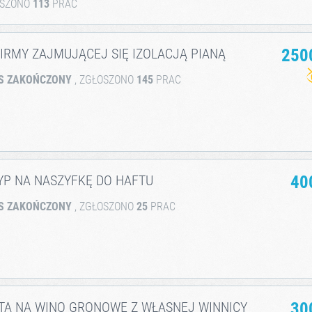
OSZONO
113
PRAC
IRMY ZAJMUJĄCEJ SIĘ IZOLACJĄ PIANĄ
250
S ZAKOŃCZONY
, ZGŁOSZONO
145
PRAC
YP NA NASZYFKĘ DO HAFTU
40
S ZAKOŃCZONY
, ZGŁOSZONO
25
PRAC
ETA NA WINO GRONOWE Z WŁASNEJ WINNICY
30