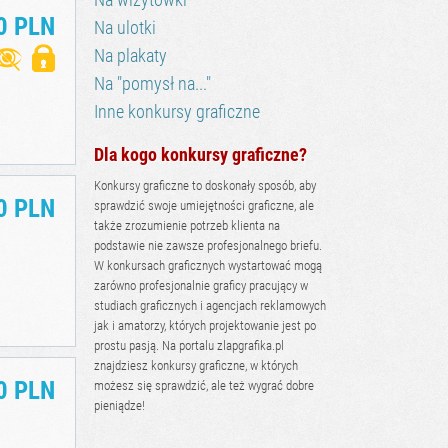
0 PLN
Na ulotki
Na plakaty
Na "pomysł na..."
Inne konkursy graficzne
Dla kogo konkursy graficzne?
Konkursy graficzne to doskonały sposób, aby
0 PLN
sprawdzić swoje umiejętności graficzne, ale
także zrozumienie potrzeb klienta na
podstawie nie zawsze profesjonalnego briefu.
W konkursach graficznych wystartować mogą
zarówno profesjonalnie graficy pracujący w
studiach graficznych i agencjach reklamowych
jak i amatorzy, których projektowanie jest po
prostu pasją. Na portalu zlapgrafika.pl
znajdziesz konkursy graficzne, w których
0 PLN
możesz się sprawdzić, ale też wygrać dobre
pieniądze!