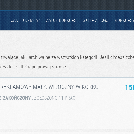
JAK TO DZIAŁA?
ZAŁÓŻ KONKURS
SKLEP Z LOGO
KONKURS
 trwające jak i archiwalne ze wszystkich kategorii. Jeśli chcesz zob
rzystaj z filtrów po prawej stronie.
 REKLAMOWY MAŁY, WIDOCZNY W KORKU
15
S ZAKOŃCZONY
, ZGŁOSZONO
11
PRAC