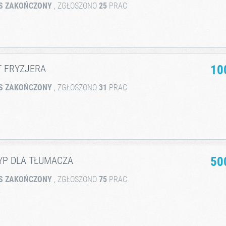
S ZAKOŃCZONY
, ZGŁOSZONO
25
PRAC
T FRYZJERA
10
S ZAKOŃCZONY
, ZGŁOSZONO
31
PRAC
YP DLA TŁUMACZA
50
S ZAKOŃCZONY
, ZGŁOSZONO
75
PRAC