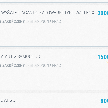
I WYŚWIETLACZA DO ŁADOWARKI TYPU WALLBOX
200
S ZAKOŃCZONY
, ZGŁOSZONO
17
PRAC
KA AUTA- SAMOCHÓD
150
S ZAKOŃCZONY
, ZGŁOSZONO
17
PRAC
NIOWEGO
80