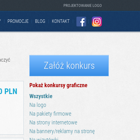
PROJEKTOWANIE LOGO
Y
PROMOCJE
BLOG
KONTAKT
FACEBOOK
INSTAGRAM
aczyć
Załóż konkurs
Pokaż konkursy graficzne
0 PLN
Wszystkie
Na logo
Na pakiety firmowe
Na strony internetowe
Na bannery/reklamy na stronę
Na wizytówki