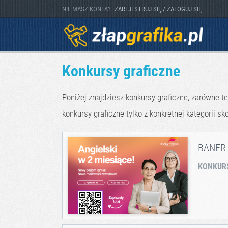
NIE MASZ KONTA?
ZAREJESTRUJ SIĘ / ZALOGUJ SIĘ
Konkursy graficzne
Poniżej znajdziesz konkursy graficzne, zarówne te
konkursy graficzne tylko z konkretnej kategorii sko
BANER
KONKUR