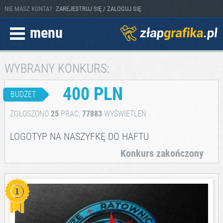
NIE MASZ KONTA?
ZAREJESTRUJ SIĘ / ZALOGUJ SIĘ
menu
WYBRANY KONKURS:
400 PLN
BUDŻET
ZGŁOSZONO
25
PRAC,
77883
WYŚWIETLEŃ
LOGOTYP NA NASZYFKĘ DO HAFTU
Konkurs zakończony