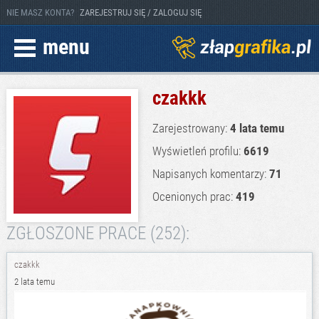
NIE MASZ KONTA?
ZAREJESTRUJ SIĘ / ZALOGUJ SIĘ
menu
czakkk
Zarejestrowany:
4 lata temu
Wyświetleń profilu:
6619
Napisanych komentarzy:
71
Ocenionych prac:
419
ZGŁOSZONE PRACE (252):
czakkk
2 lata temu