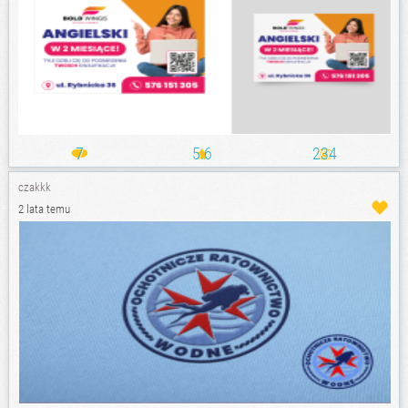
7
5.6
234
czakkk
2 lata temu