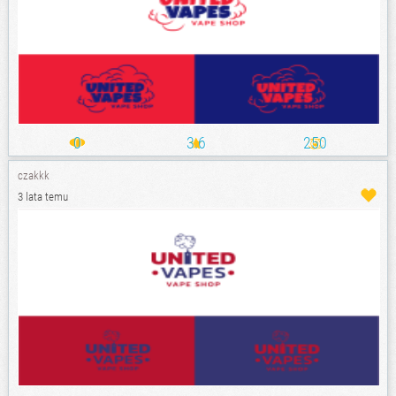
0
3.6
250
czakkk
3 lata temu