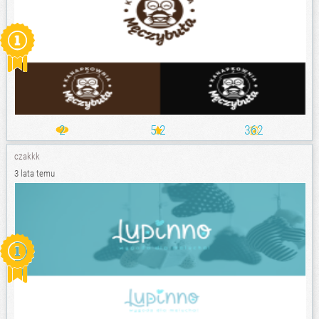
2
5.2
362
czakkk
3 lata temu