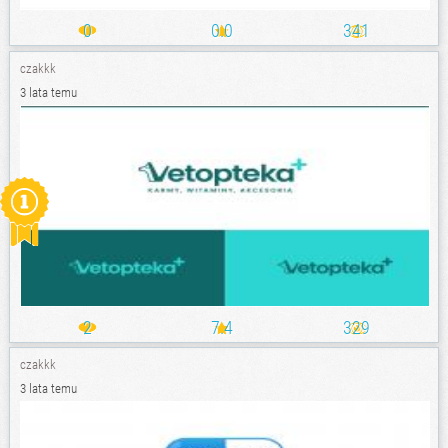
0
0.0
341
czakkk
3 lata temu
2
7.4
329
czakkk
3 lata temu