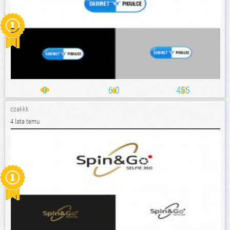
0
6.0
455
czakkk
4 lata temu