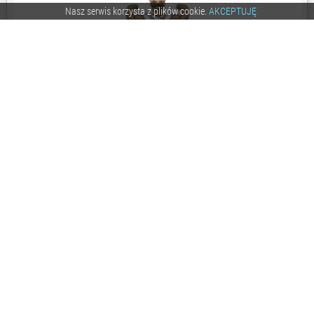
Nasz serwis korzysta z plików cookie.
AKCEPTUJĘ
0
5.8
357
czakkk
4 lata temu