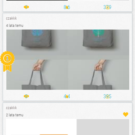
1
8.6
379
czakkk
4 lata temu
0
4.4
395
czakkk
2 lata temu