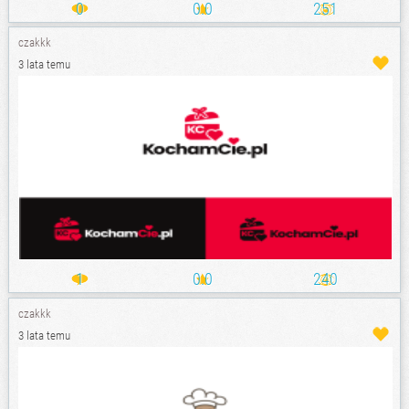
0
0.0
251
czakkk
3 lata temu
1
0.0
240
czakkk
3 lata temu