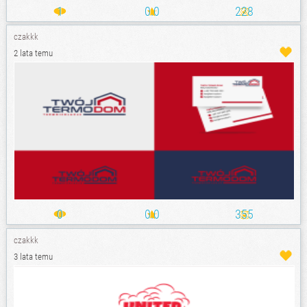
1
0.0
228
czakkk
2 lata temu
0
0.0
355
czakkk
3 lata temu