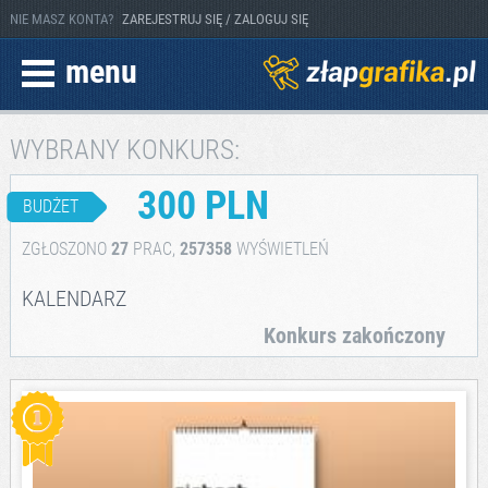
NIE MASZ KONTA?
ZAREJESTRUJ SIĘ / ZALOGUJ SIĘ
menu
WYBRANY KONKURS:
300 PLN
BUDŻET
ZGŁOSZONO
27
PRAC,
257358
WYŚWIETLEŃ
KALENDARZ
Konkurs zakończony