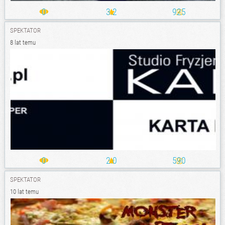
0
3.2
925
SPEKTATOR
8 lat temu
0
2.0
590
SPEKTATOR
10 lat temu