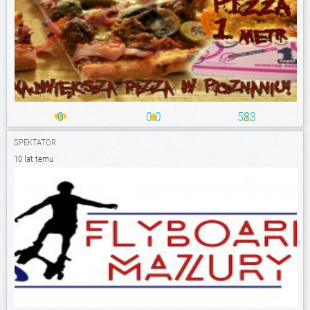
0
0.0
583
SPEKTATOR
10 lat temu