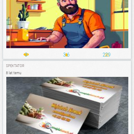
3
3.6
229
SPEKTATOR
8 lat temu