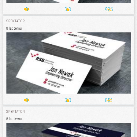
0
0.0
926
SPEKTATOR
8 lat temu
0
0.0
851
SPEKTATOR
8 lat temu