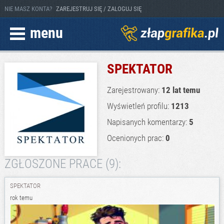
NIE MASZ KONTA?
ZAREJESTRUJ SIĘ / ZALOGUJ SIĘ
menu
SPEKTATOR
Zarejestrowany:
12 lat temu
Wyświetleń profilu:
1213
Napisanych komentarzy:
5
Ocenionych prac:
0
ZGŁOSZONE PRACE (9):
SPEKTATOR
rok temu