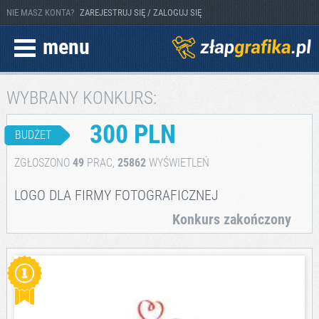
NIE MASZ KONTA?
ZAREJESTRUJ SIĘ / ZALOGUJ SIĘ
menu
WYBRANY KONKURS:
300 PLN
BUDŻET
ZGŁOSZONO
49
PRAC,
25862
WYŚWIETLEŃ
LOGO DLA FIRMY FOTOGRAFICZNEJ
Konkurs zakończony