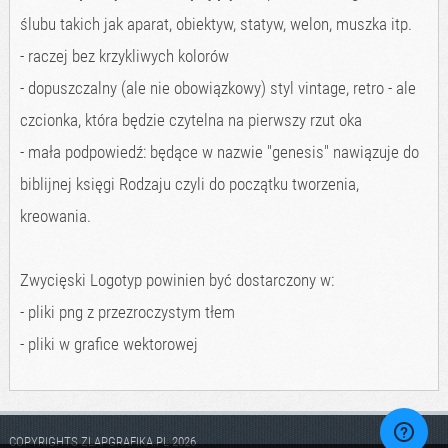
ślubu takich jak aparat, obiektyw, statyw, welon, muszka itp.
- raczej bez krzykliwych kolorów
- dopuszczalny (ale nie obowiązkowy) styl vintage, retro - ale
czcionka, która będzie czytelna na pierwszy rzut oka
- mała podpowiedź: będące w nazwie "genesis" nawiązuje do
biblijnej księgi Rodzaju czyli do początku tworzenia,
kreowania.
Zwycięski Logotyp powinien być dostarczony w:
- pliki png z przezroczystym tłem
- pliki w grafice wektorowej
COPYRIGHTS ZLAPGRAFIKA.PL 2026