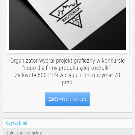
Organizator wybrał projekt graficzny w konkursie
"
Logo dla firmy produkującej koszulki
".
Za kwotę 500 PLN w ciągu 7 dni otrzymał 70
prac.
Załóż własny konkurs
Czytaj brief
Zgłoszone projekty