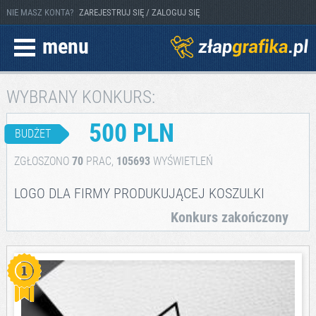
NIE MASZ KONTA?
ZAREJESTRUJ SIĘ / ZALOGUJ SIĘ
menu
WYBRANY KONKURS:
500 PLN
BUDŻET
ZGŁOSZONO
70
PRAC,
105693
WYŚWIETLEŃ
LOGO DLA FIRMY PRODUKUJĄCEJ KOSZULKI
Konkurs zakończony