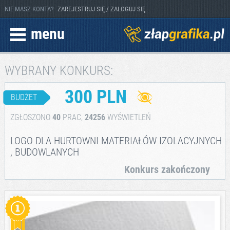
NIE MASZ KONTA?
ZAREJESTRUJ SIĘ / ZALOGUJ SIĘ
menu
WYBRANY KONKURS:
300 PLN
BUDŻET
ZGŁOSZONO
40
PRAC,
24256
WYŚWIETLEŃ
LOGO DLA HURTOWNI MATERIAŁÓW IZOLACYJNYCH
, BUDOWLANYCH
Konkurs zakończony