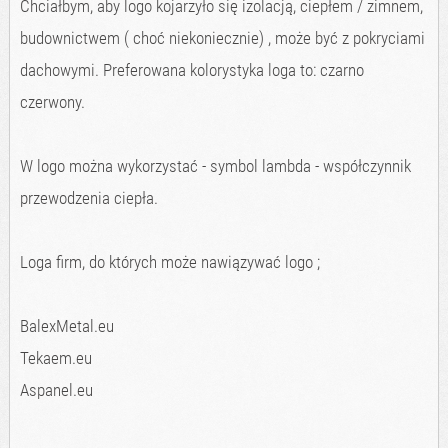
Chciałbym, aby logo kojarzyło się izolacją, ciepłem / zimnem,
budownictwem ( choć niekoniecznie) , może być z pokryciami
dachowymi. Preferowana kolorystyka loga to: czarno
czerwony.
W logo można wykorzystać - symbol lambda - współczynnik
przewodzenia ciepła.
Loga firm, do których może nawiązywać logo ;
BalexMetal.eu
Tekaem.eu
Aspanel.eu