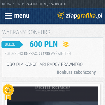
NIE MASZ KONTA?
ZAREJESTRUJ SIĘ / ZALOGUJ SIĘ
menu
WYBRANY KONKURS:
600 PLN
BUDŻET
ZGŁOSZONO
86
PRAC,
324785
WYŚWIETLEŃ
LOGO DLA KANCELARI RADCY PRAWNEGO
Konkurs zakończony