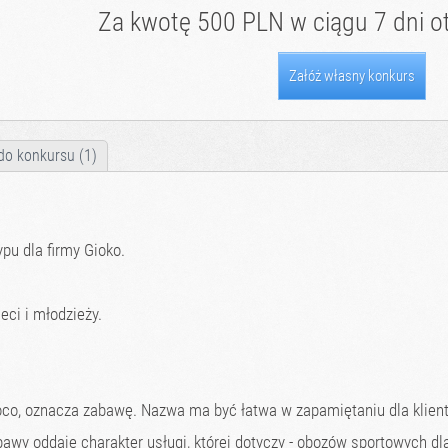
Za kwotę 500 PLN w ciągu 7 dni ot
Załóż własny konkurs
do konkursu (1)
pu dla firmy Gioko.
eci i młodzieży.
co, oznacza zabawę. Nazwa ma być łatwa w zapamiętaniu dla klientó
wy oddaje charakter usługi, której dotyczy - obozów sportowych dla