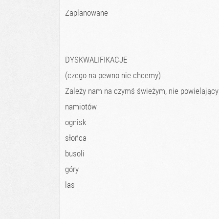
Zaplanowane
DYSKWALIFIKACJE
(czego na pewno nie chcemy)
Zależy nam na czymś świeżym, nie powielając
namiotów
ognisk
słońca
busoli
góry
las