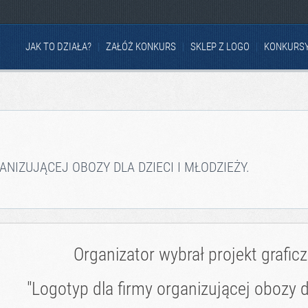
JAK TO DZIAŁA?
ZAŁÓŻ KONKURS
SKLEP Z LOGO
KONKURS
NIZUJĄCEJ OBOZY DLA DZIECI I MŁODZIEŻY.
Organizator wybrał projekt grafic
"Logotyp dla firmy organizującej obozy dl