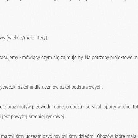
 (wielkie/małe litery).
pracujemy - mówiący czym się zajmujemy. Na potrzeby projektowe m
 Wycieczki szkolne dla uczniów szkół podstawowych.
kację oraz motyw przewodni danego obozu - survival, sporty wodne, f
 jest powyżej średniej rynkowej.
h marzyliśmy uczestniczyć gdy byliśmy dziećmi. Obozów, które mają