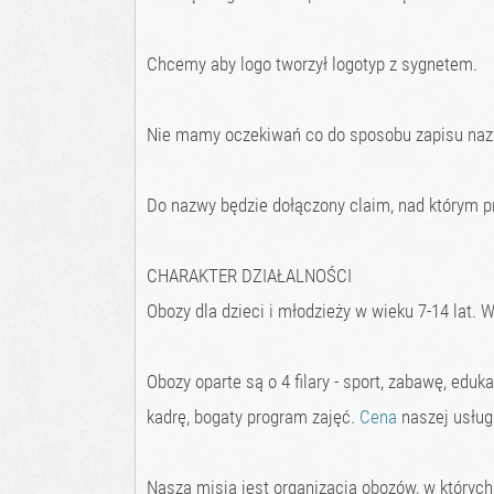
Chcemy aby logo tworzył logotyp z sygnetem.
Nie mamy oczekiwań co do sposobu zapisu nazwy
Do nazwy będzie dołączony claim, nad którym 
CHARAKTER DZIAŁALNOŚCI
Obozy dla dzieci i młodzieży w wieku 7-14 lat.
Obozy oparte są o 4 filary - sport, zabawę, edu
kadrę, bogaty program zajęć.
Cena
naszej usługi
Naszą misją jest organizacja obozów, w któryc