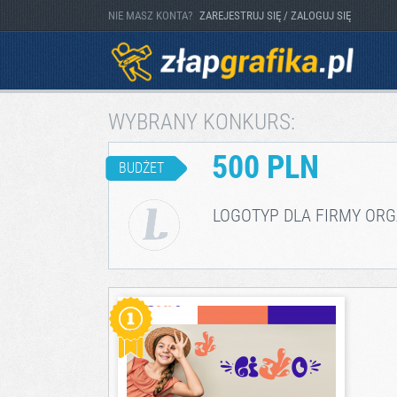
NIE MASZ KONTA?
ZAREJESTRUJ SIĘ / ZALOGUJ SIĘ
WYBRANY KONKURS:
500 PLN
BUDŻET
LOGOTYP DLA FIRMY ORGA