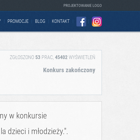
PROJEKTOWANIE LOGO
Y
PROMOCJE
BLOG
KONTAKT
FACEBOOK
INSTAGRAM
ZGŁOSZONO
53
PRAC,
45402
WYŚWIETLEŃ
Konkurs zakończony
zny w konkursie
a dzieci i młodzieży.".