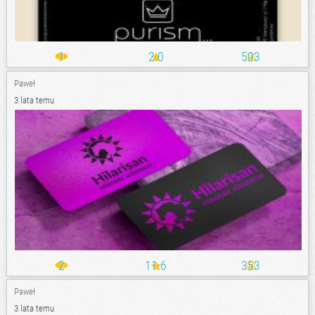
1
2.0
503
Paweł
3 lata temu
2
11.6
353
Paweł
3 lata temu