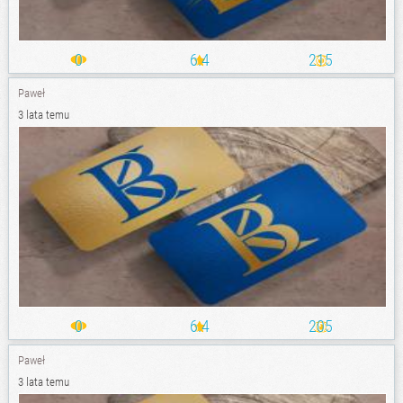
0
6.4
215
Paweł
3 lata temu
0
6.4
205
Paweł
3 lata temu