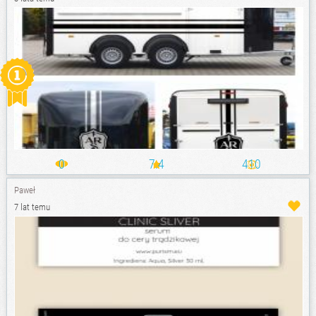
0
7.4
410
Paweł
7 lat temu