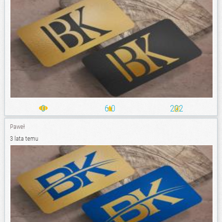
0
6.0
202
Paweł
3 lata temu