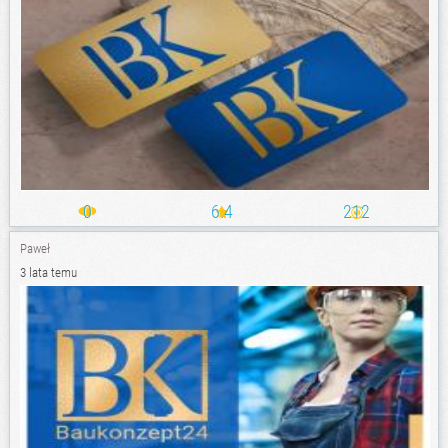
0
6.4
212
Paweł
3 lata temu