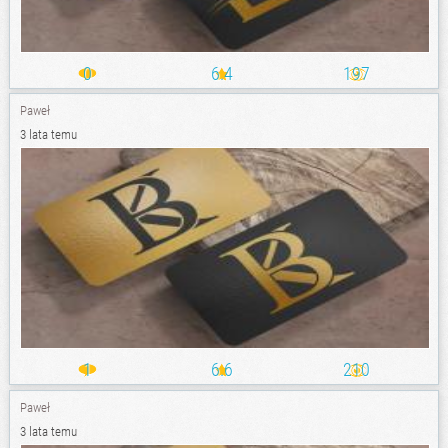
0
6.4
197
Paweł
3 lata temu
1
6.6
210
Paweł
3 lata temu