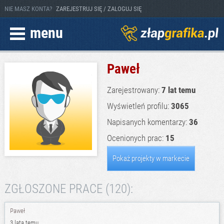
NIE MASZ KONTA?
ZAREJESTRUJ SIĘ / ZALOGUJ SIĘ
menu
Paweł
Zarejestrowany:
7 lat temu
Wyświetleń profilu:
3065
Napisanych komentarzy:
36
Ocenionych prac:
15
Pokaż projekty w markecie
ZGŁOSZONE PRACE (120):
Paweł
3 lata temu