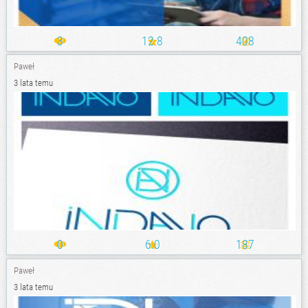
3
12.8
408
Paweł
3 lata temu
0
6.0
187
Paweł
3 lata temu