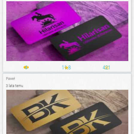
4
11.8
421
Paweł
3 lata temu