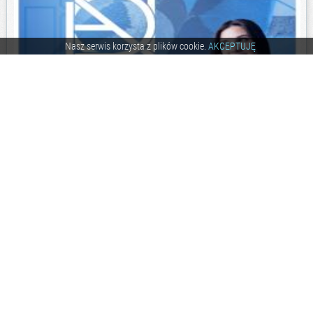
Nasz serwis korzysta z plików cookie.
AKCEPTUJĘ
6
6.4
188
Paweł
3 lata temu