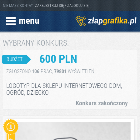
NIE MASZ KONTA?
ZAREJESTRUJ SIĘ / ZALOGUJ SIĘ
menu
WYBRANY KONKURS:
600 PLN
BUDŻET
ZGŁOSZONO
106
PRAC,
79801
WYŚWIETLEŃ
LOGOTYP DLA SKLEPU INTERNETOWEGO DOM,
OGRÓD, DZIECKO
Konkurs zakończony