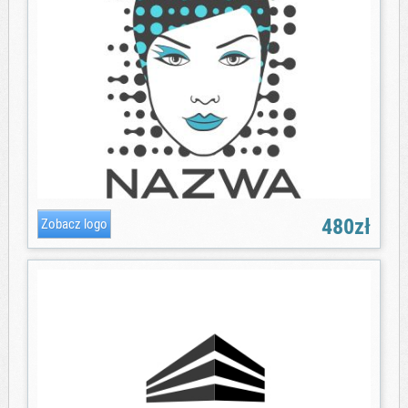
480zł