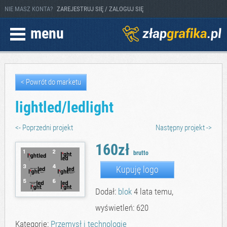
NIE MASZ KONTA?
ZAREJESTRUJ SIĘ / ZALOGUJ SIĘ
menu
< Powrót do marketu
lightled/ledlight
<- Poprzedni projekt
Następny projekt ->
160zł
brutto
Kupuję logo
Dodał:
blok
4 lata temu,
wyświetleń: 620
Kategorie:
Przemysł i technologie