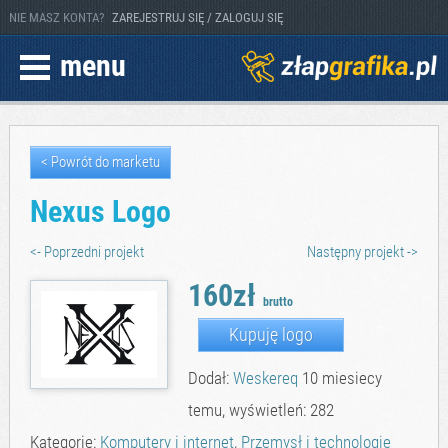
NIE MASZ KONTA?
ZAREJESTRUJ SIĘ / ZALOGUJ SIĘ
menu
< Powrót do marketu
Nexus Logo
<- Poprzedni projekt
Następny projekt ->
160zł
brutto
Kupuję logo
Dodał:
Weskereq
10 miesiecy
temu, wyświetleń: 282
Kategorie:
Komputery i internet
,
Przemysł i technologie