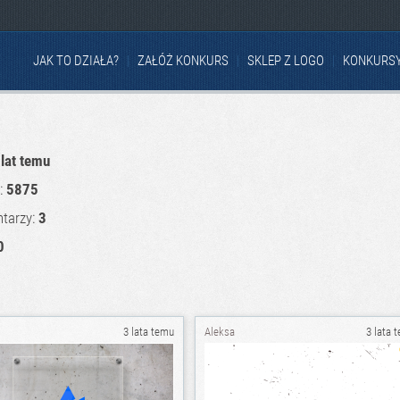
JAK TO DZIAŁA?
ZAŁÓŻ KONKURS
SKLEP Z LOGO
KONKURS
 lat temu
u:
5875
tarzy:
3
0
3 lata temu
Aleksa
3 lata 