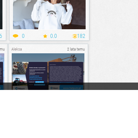
6
0
0.0
182
emu
Aleksa
2 lata temu
94
0
0.0
244
emu