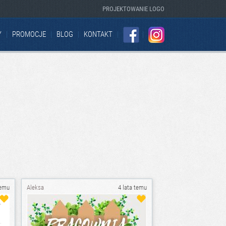
PROJEKTOWANIE LOGO
Y
PROMOCJE
BLOG
KONTAKT
FACEBOOK
INSTAGRAM
temu
Aleksa
4 lata temu