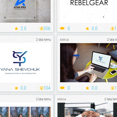
2.0
356
0
0.0
1
2 lata temu
Aleksa
2 lata 
0.0
104
0
0.0
1
2 lata temu
Aleksa
2 lata te