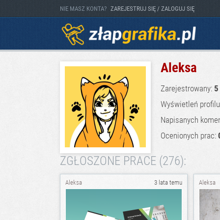
NIE MASZ KONTA?
ZAREJESTRUJ SIĘ / ZALOGUJ SIĘ
Aleksa
Zarejestrowany:
5
Wyświetleń profil
Napisanych komen
Ocenionych prac:
ZGŁOSZONE PRACE (276):
Aleksa
3 lata temu
Aleksa