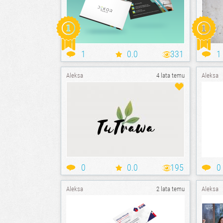
1
0.0
331
1
Aleksa
4 lata temu
Aleksa
0
0.0
195
0
Aleksa
2 lata temu
Aleksa