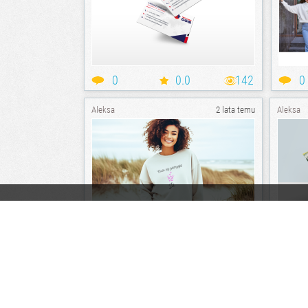
0
0.0
142
0
Aleksa
2 lata temu
Aleksa
0
0.0
171
0
Aleksa
2 lata temu
Aleksa