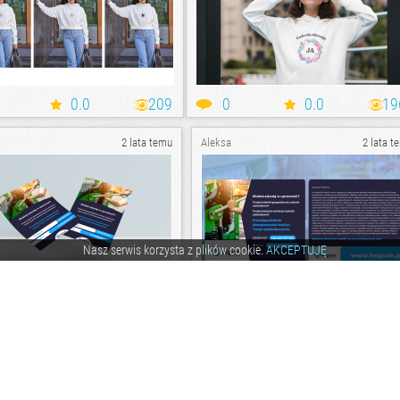
0.0
209
0
0.0
19
2 lata temu
Aleksa
2 lata t
Nasz serwis korzysta z plików cookie.
AKCEPTUJĘ
0.0
218
0
0.0
1
3 lata temu
Aleksa
3 lata t