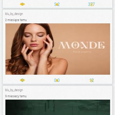
1
5.2
377
blu_by_design
2 miesiące temu
0
0.0
12
blu_by_design
9 miesiecy temu