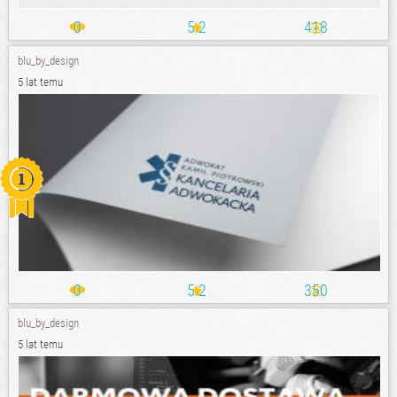
0
5.2
418
blu_by_design
5 lat temu
0
5.2
350
blu_by_design
5 lat temu