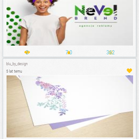
2
7.0
362
blu_by_design
5 lat temu