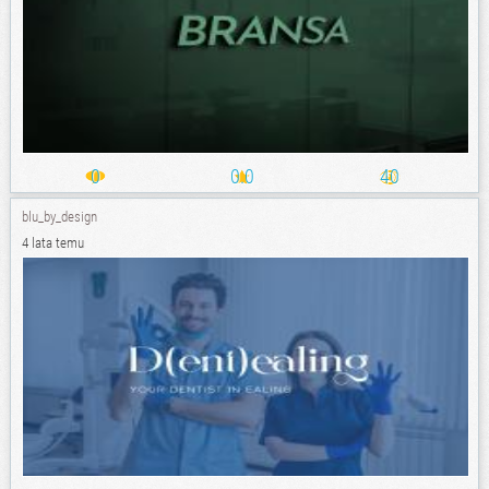
0
0.0
40
blu_by_design
4 lata temu