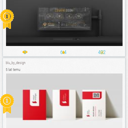
3
6.4
402
blu_by_design
5 lat temu