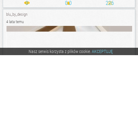
0
0.0
226
blu_by_design
4 lata temu
Nasz serwis korzysta z plików cookie.
AKCEPTUJĘ
0
0.0
215
blu_by_design
4 lata temu