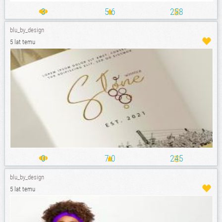
3
5.6
258
blu_by_design
5 lat temu
0
7.0
245
blu_by_design
5 lat temu