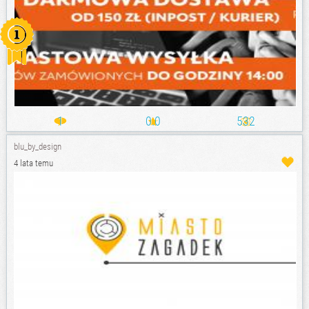
1
0.0
532
blu_by_design
4 lata temu