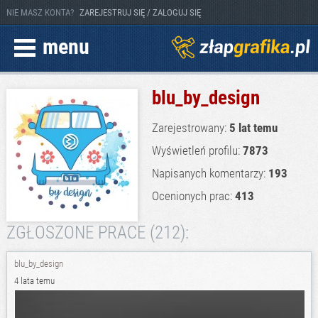
NIE MASZ KONTA?
ZAREJESTRUJ SIĘ / ZALOGUJ SIĘ
menu
blu_by_design
Zarejestrowany:
5 lat temu
Wyświetleń profilu:
7873
Napisanych komentarzy:
193
Ocenionych prac:
413
ZGŁOSZONE PRACE (212):
blu_by_design
4 lata temu