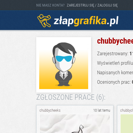
NIE MASZ KONTA?
ZAREJESTRUJ SIĘ / ZALOGUJ SIĘ
chubbyche
Zarejestrowany:
1
Wyświetleń profil
Napisanych komen
Ocenionych prac:
ZGŁOSZONE PRACE (6):
chubbycheeks
10 lat temu
chubbyc