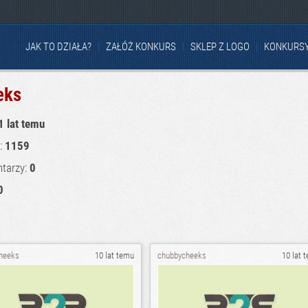
JAK TO DZIAŁA?
ZAŁÓŻ KONKURS
SKLEP Z LOGO
KONKURS
eks
1 lat temu
u:
1159
tarzy:
0
0
heeks
10 lat temu
chubbycheeks
10 lat 