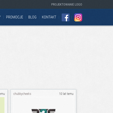
PROJEKTOWANIE LOGO
Y
PROMOCJE
BLOG
KONTAKT
FACEBOOK
INSTAGRAM
temu
chubbycheeks
10 lat temu