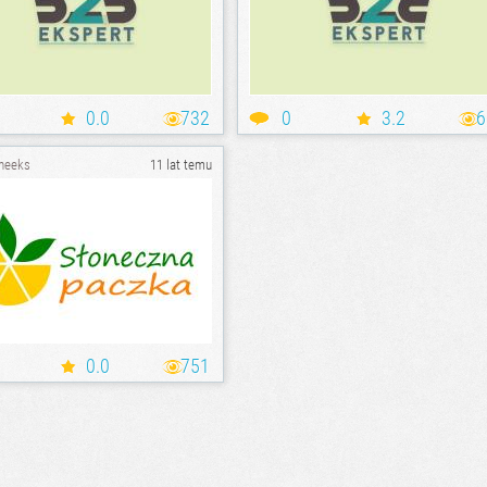
0.0
732
0
3.2
6
heeks
11 lat temu
0.0
751