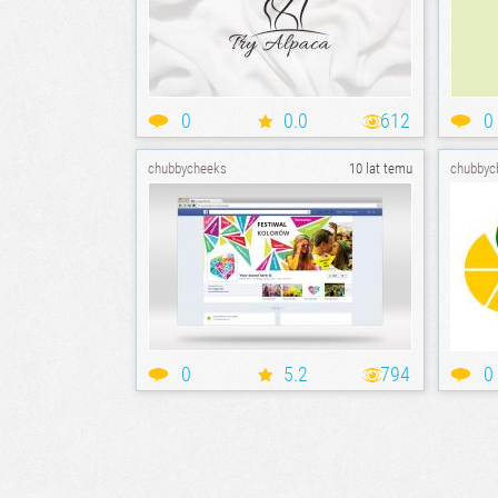
0
0.0
612
0
chubbycheeks
10 lat temu
chubbyc
0
5.2
794
0