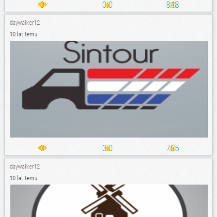
0
0.0
848
daywalker12
10 lat temu
0
0.0
765
daywalker12
10 lat temu