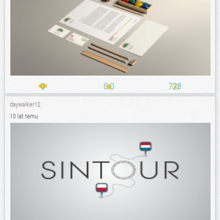
0
0.0
728
daywalker12
10 lat temu