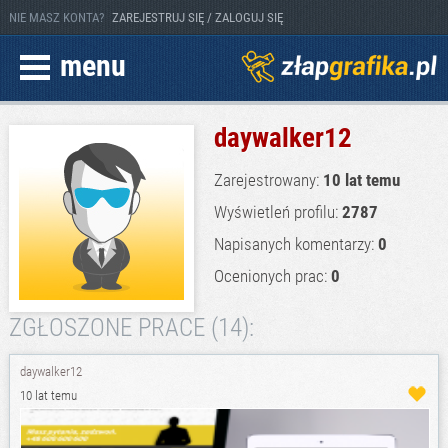
NIE MASZ KONTA?
ZAREJESTRUJ SIĘ / ZALOGUJ SIĘ
menu
daywalker12
Zarejestrowany:
10 lat temu
Wyświetleń profilu:
2787
Napisanych komentarzy:
0
Ocenionych prac:
0
ZGŁOSZONE PRACE (14):
daywalker12
10 lat temu