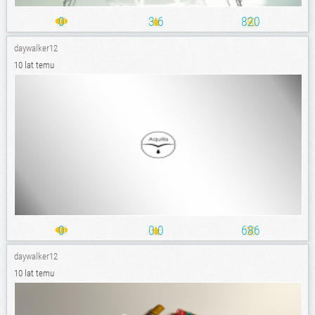
0
3.6
820
daywalker12
10 lat temu
0
0.0
686
daywalker12
10 lat temu