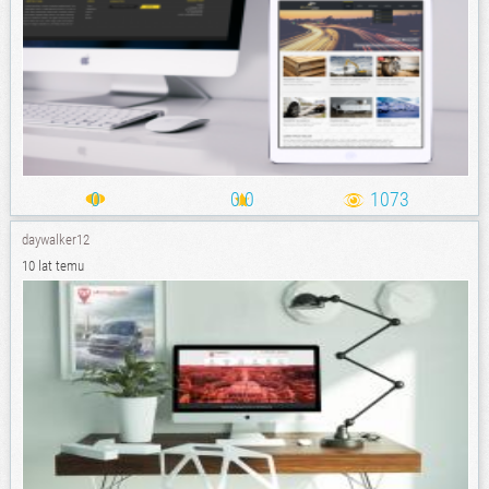
0
0.0
1073
daywalker12
10 lat temu