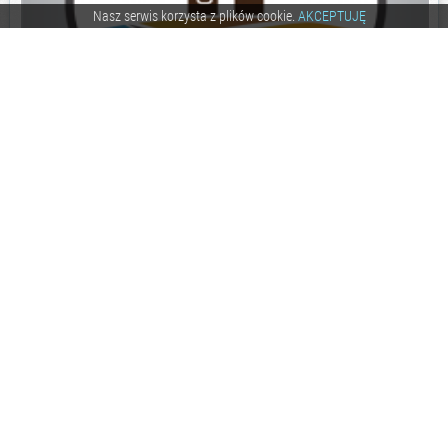
Nasz serwis korzysta z plików cookie.
AKCEPTUJĘ
0
0.0
626
daywalker12
10 lat temu