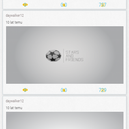
0
0.0
757
daywalker12
10 lat temu
0
0.0
729
daywalker12
10 lat temu