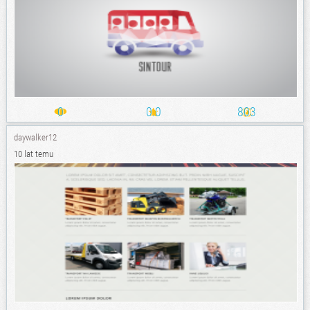
0
0.0
803
daywalker12
10 lat temu