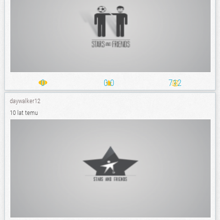
0
0.0
712
daywalker12
10 lat temu