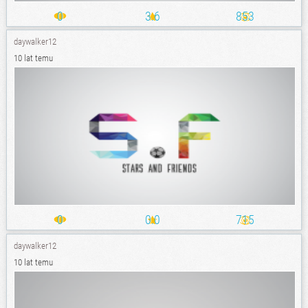
0
3.6
853
daywalker12
10 lat temu
0
0.0
715
daywalker12
10 lat temu