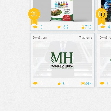
0
5.2
712
4
DwieStrony
7 lat temu
DwieStro
0
0.0
347
0