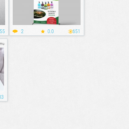
55
2
0.0
651
emu
03