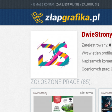
NIE MASZ KONTA?
ZAREJESTRUJ SIĘ / ZALOGUJ SIĘ
DwieStron
Zarejestrowany:
8
Wyświetleń profil
Napisanych komen
Ocenionych prac:
ZGŁOSZONE PRACE (85):
DwieStrony
8 lat temu
DwieStr