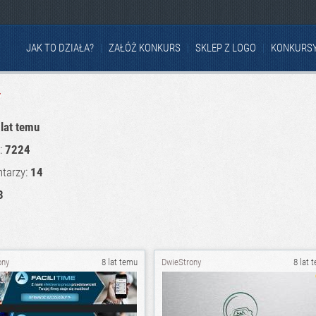
JAK TO DZIAŁA?
ZAŁÓŻ KONKURS
SKLEP Z LOGO
KONKURS
y
 lat temu
u:
7224
tarzy:
14
3
ony
8 lat temu
DwieStrony
8 lat 