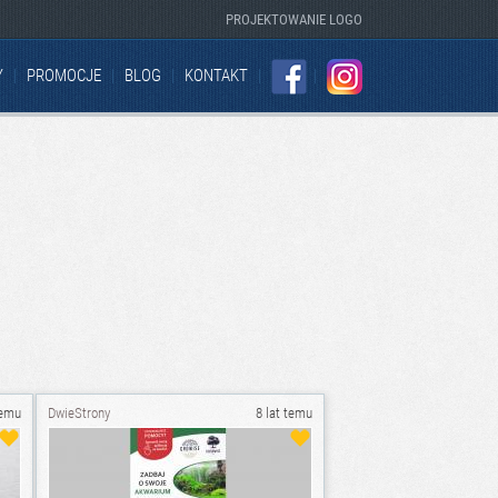
PROJEKTOWANIE LOGO
Y
PROMOCJE
BLOG
KONTAKT
FACEBOOK
INSTAGRAM
temu
DwieStrony
8 lat temu