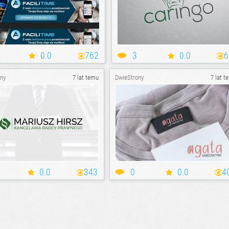
0.0
762
3
0.0
6
ny
7 lat temu
DwieStrony
7 lat t
0.0
343
0
0.0
4