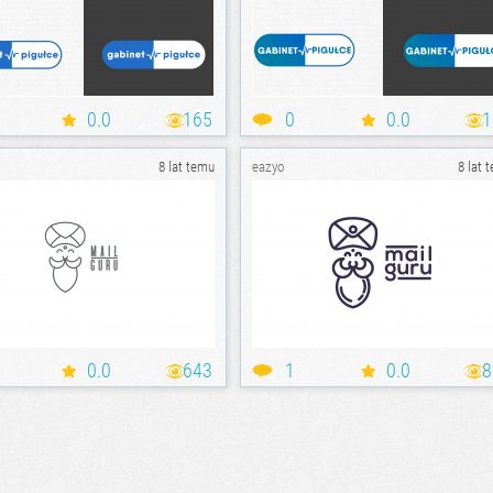
0.0
165
0
0.0
1
8 lat temu
eazyo
8 lat 
0.0
643
1
0.0
8