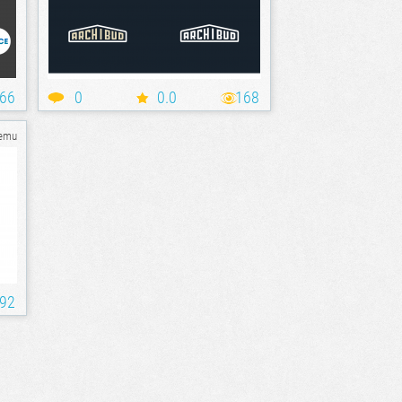
66
0
0.0
168
temu
92