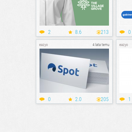
2
8.6
213
0
eazyo
4 lata temu
eazyo
0
2.0
205
1