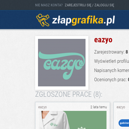
NIE MASZ KONTA?
ZAREJESTRUJ SIĘ / ZALOGUJ SIĘ
eazyo
Zarejestrowany:
8
Wyświetleń profil
Napisanych komen
Ocenionych prac:
ZGŁOSZONE PRACE (8):
eazyo
2 lata temu
eazyo