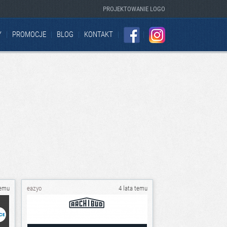
PROJEKTOWANIE LOGO
Y
PROMOCJE
BLOG
KONTAKT
FACEBOOK
INSTAGRAM
temu
eazyo
4 lata temu