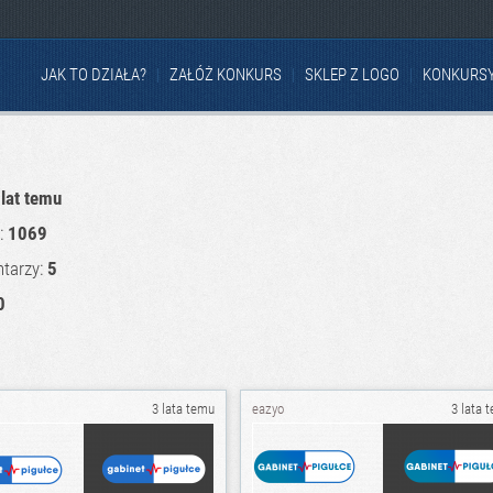
JAK TO DZIAŁA?
ZAŁÓŻ KONKURS
SKLEP Z LOGO
KONKURS
 lat temu
u:
1069
tarzy:
5
0
3 lata temu
eazyo
3 lata 