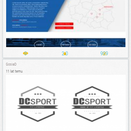
0
2.0
909
GosiaD
11 lat temu