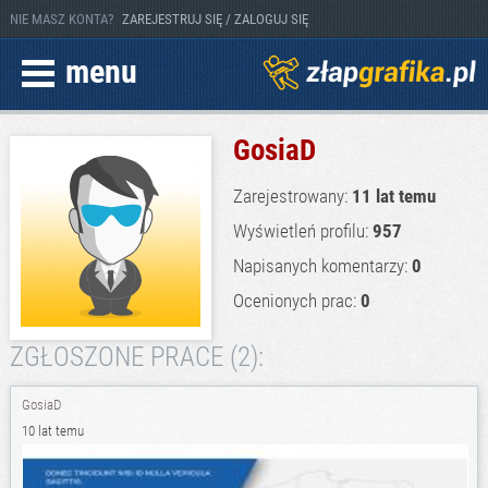
NIE MASZ KONTA?
ZAREJESTRUJ SIĘ / ZALOGUJ SIĘ
menu
GosiaD
Zarejestrowany:
11 lat temu
Wyświetleń profilu:
957
Napisanych komentarzy:
0
Ocenionych prac:
0
ZGŁOSZONE PRACE (2):
GosiaD
10 lat temu