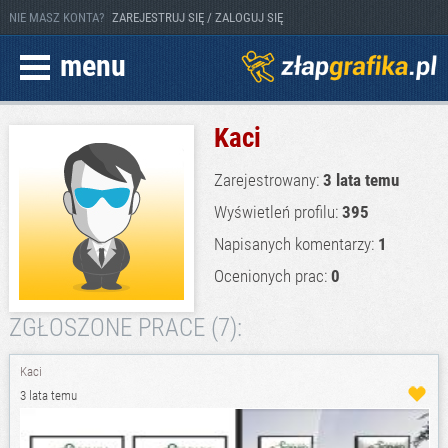
NIE MASZ KONTA?
ZAREJESTRUJ SIĘ / ZALOGUJ SIĘ
menu
Kaci
Zarejestrowany:
3 lata temu
Wyświetleń profilu:
395
Napisanych komentarzy:
1
Ocenionych prac:
0
ZGŁOSZONE PRACE (7):
Kaci
3 lata temu