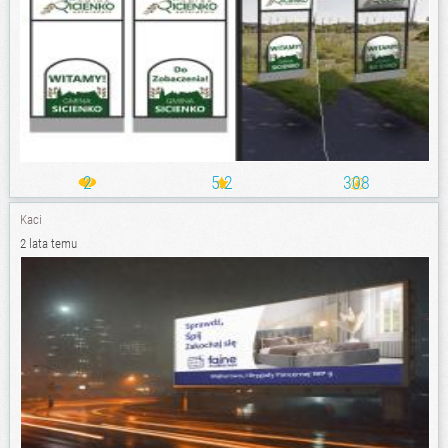
2
5.2
308
Kaci
2 lata temu