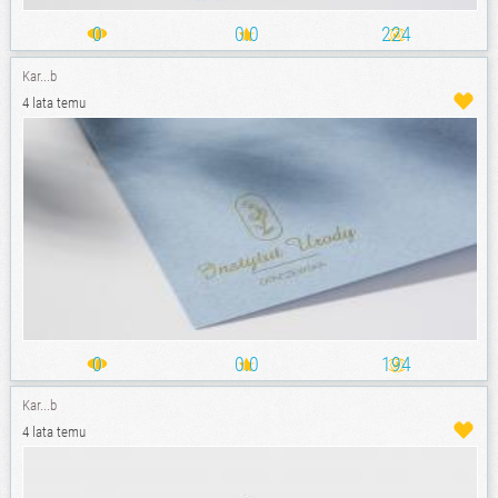
0
0.0
224
Kar...b
4 lata temu
0
0.0
194
Kar...b
4 lata temu