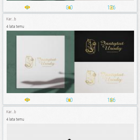
0
0.0
176
Kar...b
4 lata temu
0
0.0
166
Kar...b
4 lata temu