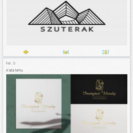
0
6.4
251
Kar...b
4 lata temu