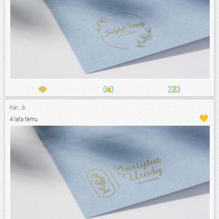
0
0.0
223
Kar...b
4 lata temu