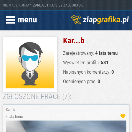
NIE MASZ KONTA?
ZAREJESTRUJ SIĘ / ZALOGUJ SIĘ
menu
Kar...b
Zarejestrowany:
4 lata temu
Wyświetleń profilu:
531
Napisanych komentarzy:
0
Ocenionych prac:
0
ZGŁOSZONE PRACE (7):
Kar...b
4 lata temu