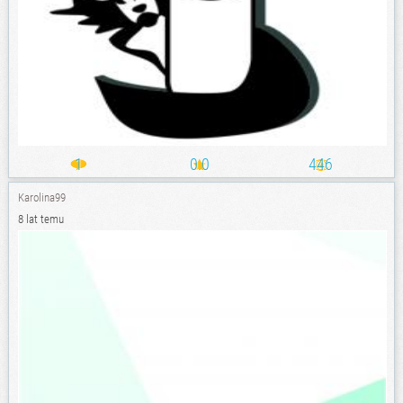
1
0.0
446
Karolina99
8 lat temu