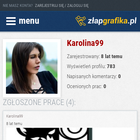
NIE MASZ KONTA?
ZAREJESTRUJ SIĘ / ZALOGUJ SIĘ
menu
Karolina99
Zarejestrowany:
8 lat temu
Wyświetleń profilu:
783
Napisanych komentarzy:
0
Ocenionych prac:
0
ZGŁOSZONE PRACE (4):
Karolina99
8 lat temu