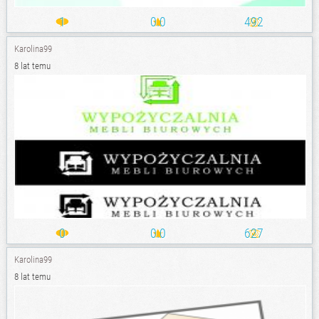
1
0.0
492
Karolina99
8 lat temu
0
0.0
627
Karolina99
8 lat temu