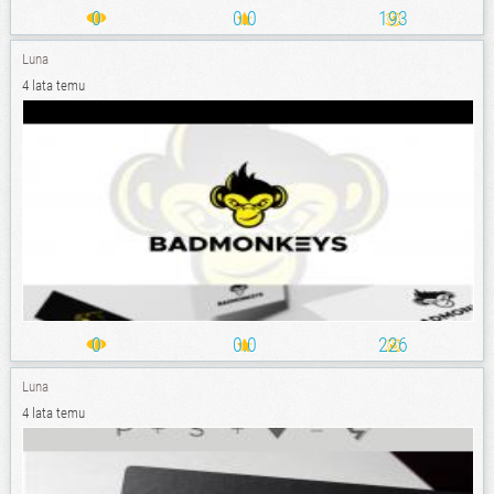
0
0.0
193
Luna
4 lata temu
0
0.0
226
Luna
4 lata temu