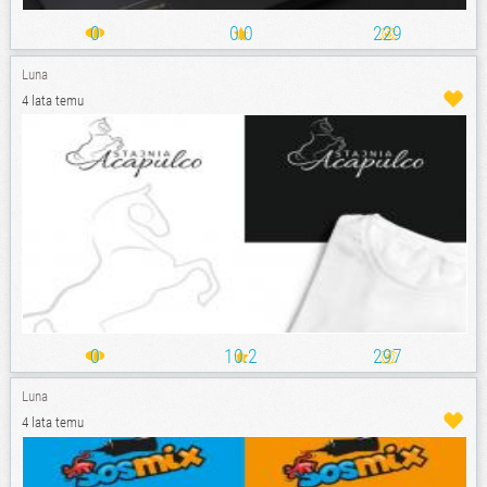
0
0.0
229
Luna
4 lata temu
0
10.2
297
Luna
4 lata temu