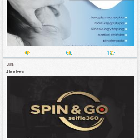
0
0.0
187
Luna
4 lata temu