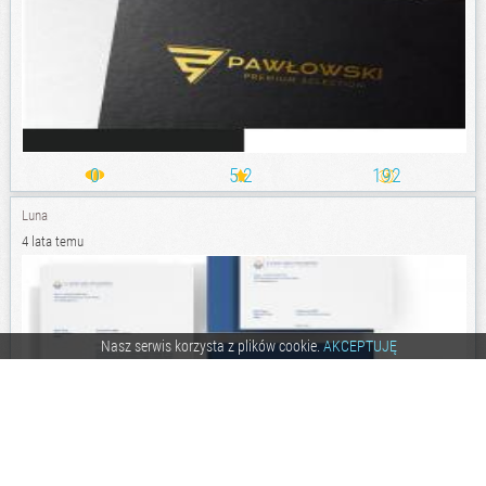
0
5.2
192
Luna
4 lata temu
Nasz serwis korzysta z plików cookie.
AKCEPTUJĘ