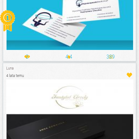
2
4.4
389
Luna
4 lata temu