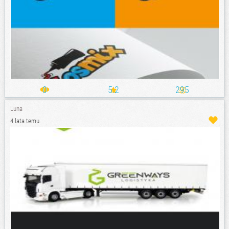
0
5.2
295
Luna
4 lata temu