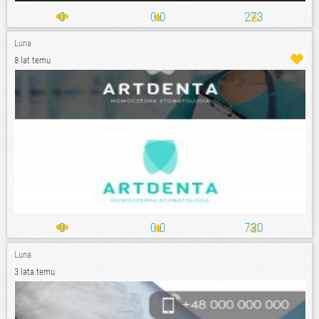
0
0.0
273
Luna
8 lat temu
0
0.0
730
Luna
3 lata temu