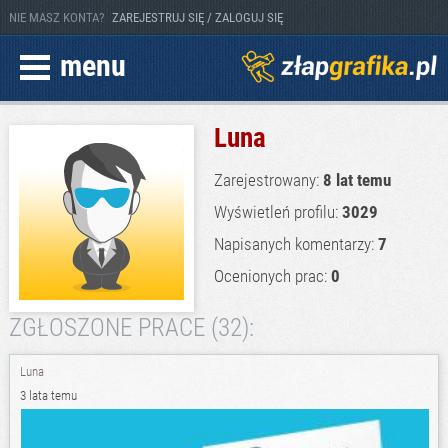
NIE MASZ KONTA?
ZAREJESTRUJ SIĘ / ZALOGUJ SIĘ
menu
Luna
Zarejestrowany:
8 lat temu
Wyświetleń profilu:
3029
Napisanych komentarzy:
7
Ocenionych prac:
0
ZGŁOSZONE PRACE (32):
Luna
3 lata temu