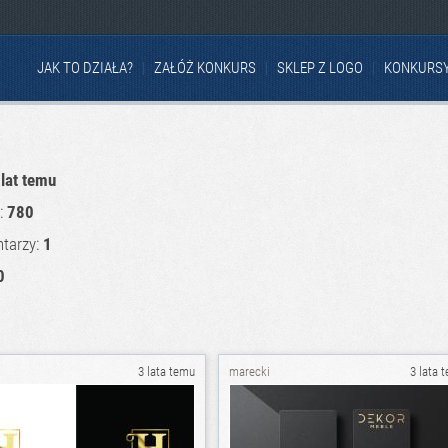
JAK TO DZIAŁA?
ZAŁÓŻ KONKURS
SKLEP Z LOGO
KONKURS
 lat temu
u:
780
tarzy:
1
0
3 lata temu
marecki
3 lata 