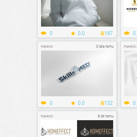
0
0.0
187
0
marecki
3 lata temu
marecki
0
0.0
152
0
marecki
8 lat temu