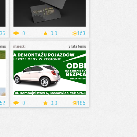
35
0
0.0
163
temu
marecki
3 lata temu
52
0
0.0
186