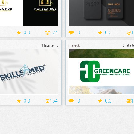
0.0
124
0
0.0
1
3 lata temu
marecki
3 lata 
0.0
154
0
0.0
1