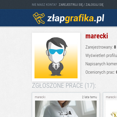
NIE MASZ KONTA?
ZAREJESTRUJ SIĘ / ZALOGUJ SIĘ
marecki
Zarejestrowany:
8
Wyświetleń profil
Napisanych komen
Ocenionych prac:
ZGŁOSZONE PRACE (17):
marecki
2 lata temu
marecki