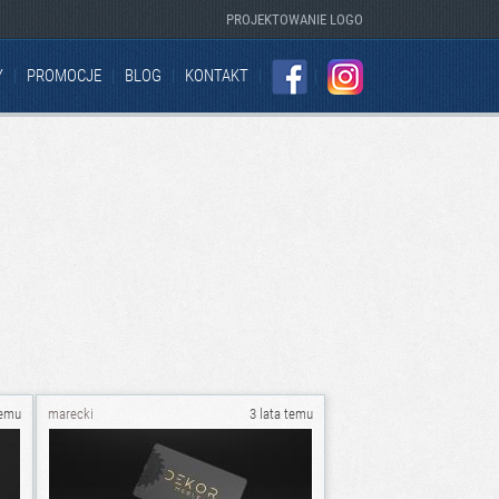
PROJEKTOWANIE LOGO
Y
PROMOCJE
BLOG
KONTAKT
FACEBOOK
INSTAGRAM
temu
marecki
3 lata temu