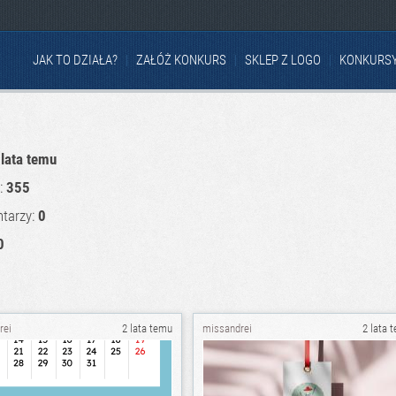
JAK TO DZIAŁA?
ZAŁÓŻ KONKURS
SKLEP Z LOGO
KONKURS
 lata temu
u:
355
tarzy:
0
0
rei
2 lata temu
missandrei
2 lata 