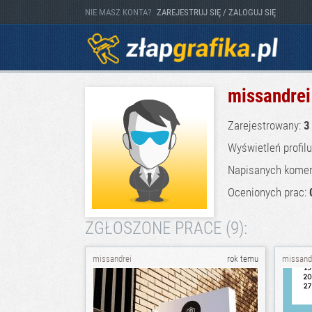
NIE MASZ KONTA?
ZAREJESTRUJ SIĘ / ZALOGUJ SIĘ
missandrei
Zarejestrowany:
3
Wyświetleń profil
Napisanych komen
Ocenionych prac:
ZGŁOSZONE PRACE (9):
missandrei
rok temu
missand