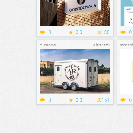
0
0.0
80
0
missandrei
3 lata temu
missand
0
0.0
151
0