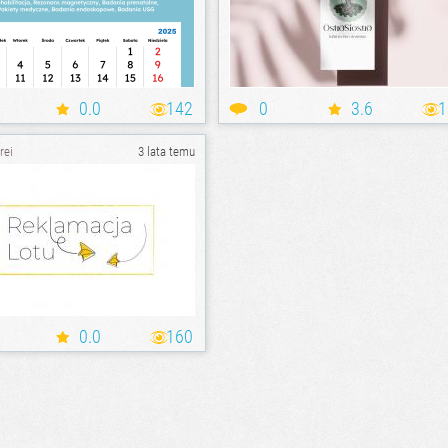
0.0
142
0
3.6
1
rei
3 lata temu
0.0
160