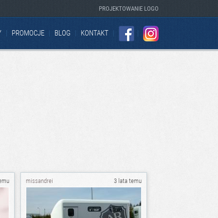
PROJEKTOWANIE LOGO
Y
PROMOCJE
BLOG
KONTAKT
FACEBOOK
INSTAGRAM
temu
missandrei
3 lata temu