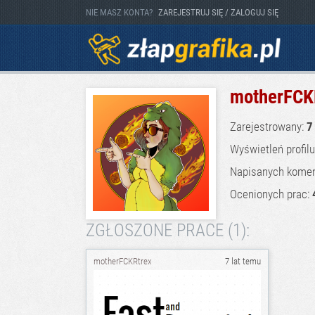
NIE MASZ KONTA?
ZAREJESTRUJ SIĘ / ZALOGUJ SIĘ
motherFCK
Zarejestrowany:
7
Wyświetleń profil
Napisanych komen
Ocenionych prac:
ZGŁOSZONE PRACE (1):
motherFCKRtrex
7 lat temu