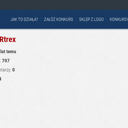
JAK TO DZIAŁA?
ZAŁÓŻ KONKURS
SKLEP Z LOGO
KONKURS
Rtrex
 lat temu
u:
707
tarzy:
0
4