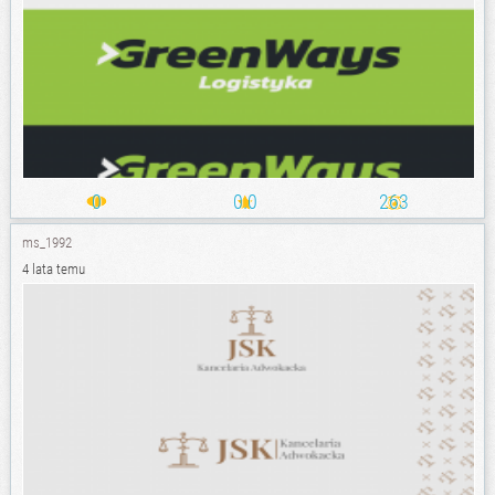
0
0.0
263
ms_1992
4 lata temu