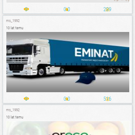
0
0.0
209
ms_1992
10 lat temu
0
0.0
516
ms_1992
10 lat temu