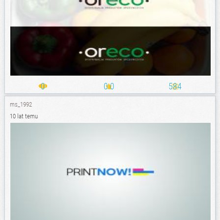
0
0.0
584
ms_1992
10 lat temu