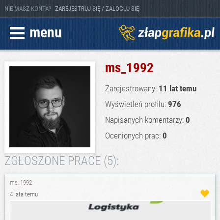
NIE MASZ KONTA?
ZAREJESTRUJ SIĘ / ZALOGUJ SIĘ
menu
ms_1992
Zarejestrowany:
11 lat temu
Wyświetleń profilu:
976
Napisanych komentarzy:
0
Ocenionych prac:
0
ZGŁOSZONE PRACE (5):
ms_1992
4 lata temu