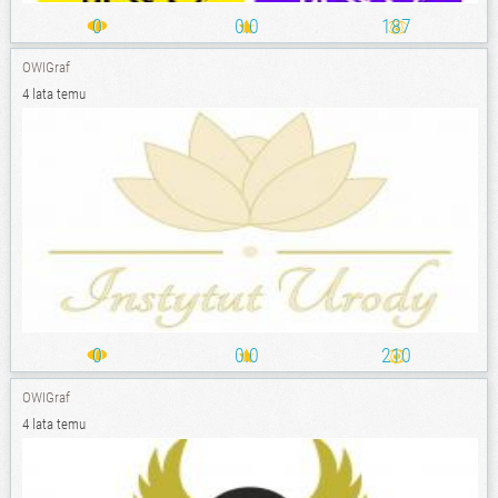
0
0.0
187
OWIGraf
4 lata temu
0
0.0
210
OWIGraf
4 lata temu