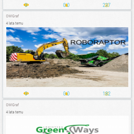
0
0.0
237
OWIGraf
4 lata temu
0
0.0
182
OWIGraf
4 lata temu