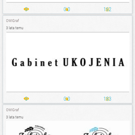
0
0.0
162
OWIGraf
3 lata temu
0
0.0
183
OWIGraf
3 lata temu