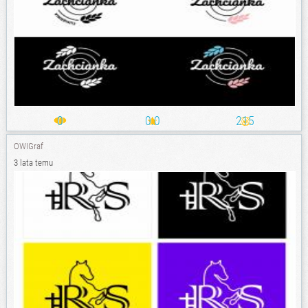
0
0.0
215
OWIGraf
3 lata temu