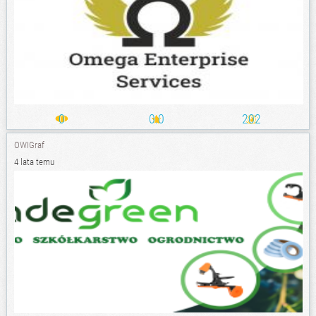
0
0.0
202
OWIGraf
4 lata temu