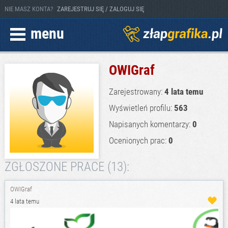
NIE MASZ KONTA?
ZAREJESTRUJ SIĘ / ZALOGUJ SIĘ
menu
OWIGraf
Zarejestrowany:
4 lata temu
Wyświetleń profilu:
563
Napisanych komentarzy:
0
Ocenionych prac:
0
ZGŁOSZONE PRACE (13):
OWIGraf
4 lata temu