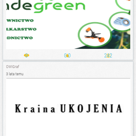
0
0.0
242
OWIGraf
3 lata temu