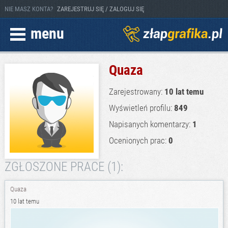
NIE MASZ KONTA?
ZAREJESTRUJ SIĘ / ZALOGUJ SIĘ
menu
Quaza
Zarejestrowany:
10 lat temu
Wyświetleń profilu:
849
Napisanych komentarzy:
1
Ocenionych prac:
0
ZGŁOSZONE PRACE (1):
Quaza
10 lat temu