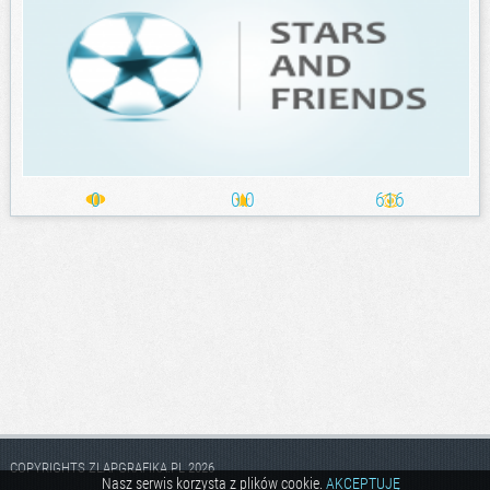
0
0.0
616
COPYRIGHTS ZLAPGRAFIKA.PL 2026
Nasz serwis korzysta z plików cookie.
AKCEPTUJĘ