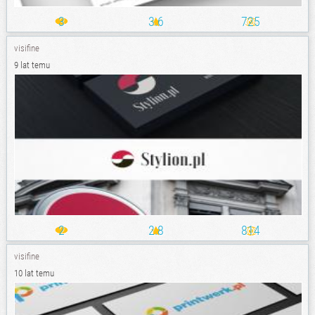
3
3.6
725
visifine
9 lat temu
2
2.8
814
visifine
10 lat temu