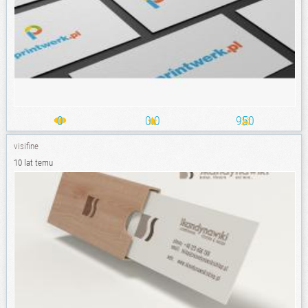
0
0.0
950
visifine
10 lat temu