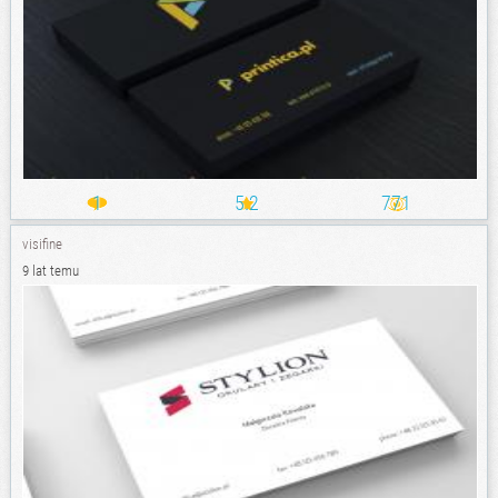
1
5.2
771
visifine
9 lat temu