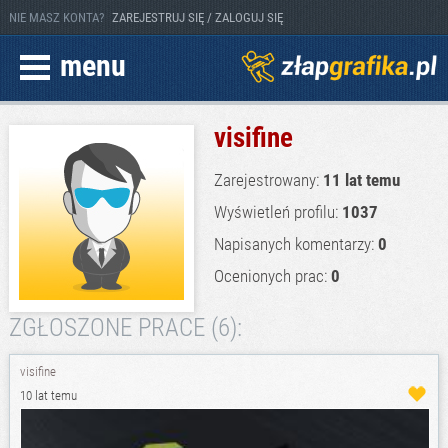
NIE MASZ KONTA?
ZAREJESTRUJ SIĘ / ZALOGUJ SIĘ
menu
visifine
Zarejestrowany:
11 lat temu
Wyświetleń profilu:
1037
Napisanych komentarzy:
0
Ocenionych prac:
0
ZGŁOSZONE PRACE (6):
visifine
10 lat temu